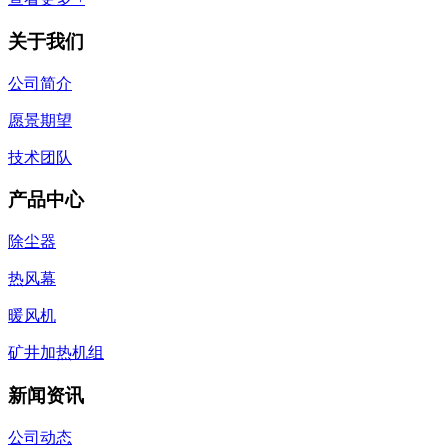
关于我们
公司简介
愿景期望
技术团队
产品中心
除尘器
热风幕
暖风机
矿井加热机组
新闻资讯
公司动态