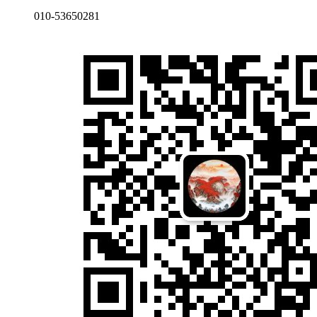
010-53650281