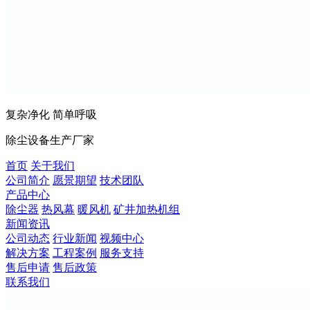
复杂净化 简单呼吸
除尘设备生产厂家
首页
关于我们
公司简介
愿景期望
技术团队
产品中心
除尘器
热风幕
暖风机
矿井加热机组
新闻资讯
公司动态
行业新闻
视频中心
解决方案
工程案例
服务支持
售后申请
售后政策
联系我们